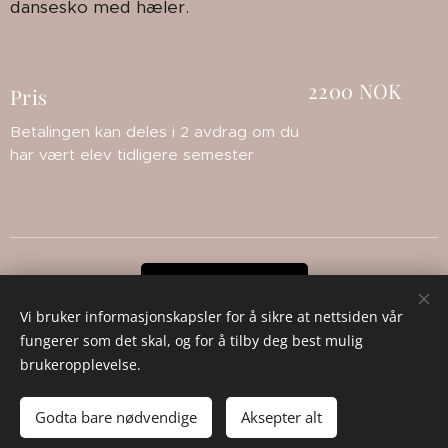
dansesko med hæler.
2200 NOK
Pris
Betalingen kan deles i 2 avdrag om du
har vært elev tidligere semester
Påmelding
Vi bruker informasjonskapsler for å sikre at nettsiden vår
fungerer som det skal, og for å tilby deg best mulig
brukeropplevelse.
© 2023 Natalias Danseskole
Godta bare nødvendige
Aksepter alt
Drevet av
Webnode
Informasjonskapsler