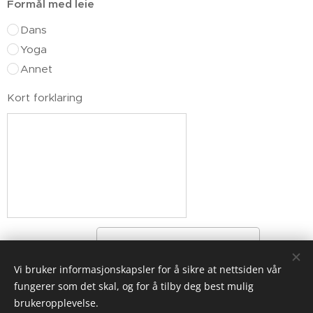
Formål med leie
Dans
Yoga
Annet
Kort forklaring
Send forespørsel
Vi bruker informasjonskapsler for å sikre at nettsiden vår
fungerer som det skal, og for å tilby deg best mulig
brukeropplevelse.