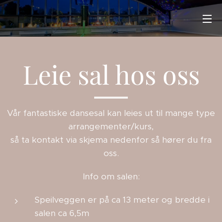
Leie sal hos oss
Vår fantastiske dansesal kan leies ut til mange type
arrangementer/kurs,
så ta kontakt via skjema nedenfor så hører du fra
oss.
Info om salen:
Speilveggen er på ca 13 meter og bredde i
salen ca 6,5m