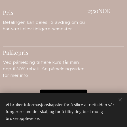
2550NOK
Pris
Betalingen kan deles i 2 avdrag om du
har vært elev tidligere semester
Pakkepris
Ved påmelding til flere kurs får man
opptil 30% rabatt. Se påmeldingssiden
for mer info
Påmelding
Vi bruker informasjonskapsler for å sikre at nettsiden vår
fungerer som det skal, og for å tilby deg best mulig
brukeropplevelse.